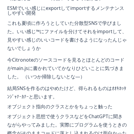
ESMでいい感じにexportしてimportするメンテナンス
しやすい開発
これも夏頃に作ろうとしていた分散型SNSで学びまし
た。いい感じ™にファイルを分けてそれをimportして、
見やすい感じのいいコードを書けるようになったんじゃ
ないでしょうか
今Citronoteのソースコードを見るとほとんどのコード
がmain.jsに書かれていてかなりひどいことに気づきま
した。 （いつか掃除しないとな―）
結局SNSを作るのはやめたけど、得られるものはｵｵｷｶｯﾀ
ﾝｼﾞｬﾅｰｶﾅｰと思います。
オブジェクト指向のクラスとかをちょっと触った
オブジェクト思想で使うクラスなどをChatGPTに聞き
ながらやってみました。実際にプログラムを使うときの
概念がそのままコードに落とし込まれるのは面白かった